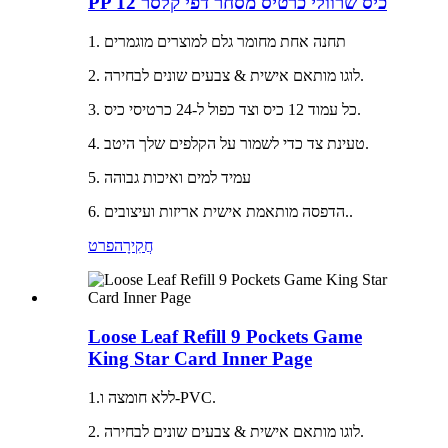
PP 12 כיס שרוולי כרטיס מסחר דפי קלסר
1. תחנה אחת מחומר גלם למוצרים מוגמרים
2. לוגו מותאם אישית & צבעים שונים לבחירה.
3. כל עמוד 12 כיס וצד כפול ל-24 כרטיסי כיס.
4. טעינת צד כדי לשמור על הקלפים שלך היטב.
5. עמיד למים ואיכות גבוהה
6. הדפסה מותאמת אישית אריזות ועיצובים..
חֲקִירָה
פרט
Loose Leaf Refill 9 Pockets Game
King Star Card Inner Page
1.ללא חומצה ו-PVC.
2. לוגו מותאם אישית & צבעים שונים לבחירה.