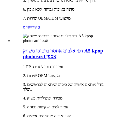
5. דרך אריזה מותאמת אישית עם עיצוב משלך.
6. סדנה באיכות גבוהה וללא אבק
7. שירות OEM/ODM מקצועי..
חֲקִירָה
פרט
דפי אלבום אחסון כרטיסי משחק A5 kpop
photocard אספן
1.PP חומר ידידותי לסביבה.
2. שירות OEM מקצועי.
3. גודל מותאם אישית של כיסים שיתאים לכרטיסים
שלך..
4. מכירה ופופולרית בשוק.
5. עמיד למים ושקיפות גבוהה
6. לוגו ואריזה מותאמים אישית.