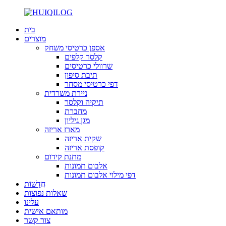
בית
מוצרים
אספן כרטיסי משחק
קלסר קלפים
שרוולי כרטיסים
תיבת סיפון
דפי כרטיסי מסחר
ניירת משרדית
תיקיה וקלסר
מחברת
מגן גיליון
מארז אריזה
שקית אריזה
קופסת אריזה
מתנת קידום
אלבום תמונות
דפי מילוי אלבום תמונות
חֲדָשׁוֹת
שאלות נפוצות
עלינו
מותאם אישית
צור קשר