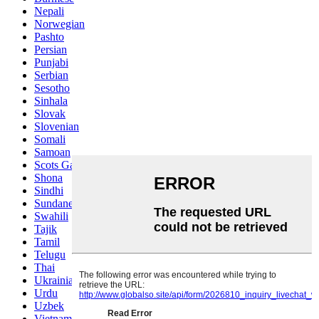
Nepali
Norwegian
Pashto
Persian
Punjabi
Serbian
Sesotho
Sinhala
Slovak
Slovenian
Somali
Samoan
Scots Gaelic
Shona
Sindhi
Sundanese
Swahili
Tajik
Tamil
Telugu
Thai
Ukrainian
Urdu
Uzbek
Vietnamese