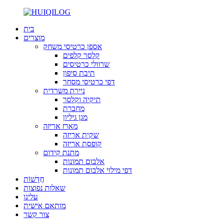
בית
מוצרים
אספן כרטיסי משחק
קלסר קלפים
שרוולי כרטיסים
תיבת סיפון
דפי כרטיסי מסחר
ניירת משרדית
תיקיה וקלסר
מחברת
מגן גיליון
מארז אריזה
שקית אריזה
קופסת אריזה
מתנת קידום
אלבום תמונות
דפי מילוי אלבום תמונות
חֲדָשׁוֹת
שאלות נפוצות
עלינו
מותאם אישית
צור קשר