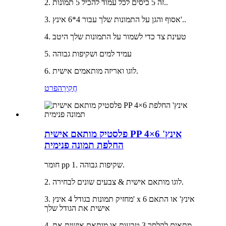
2. זה 5 כיסים לכל עמוד להכיל 5 תמונות..
3. אסוף והגן על התמונות שלך עבור 4*6 אינץ'..
4. טעינת צד כדי לשמור על התמונות שלך היטב
5. עמיד למים ושקיפות גבוהה
6. לוגו ואריזה מותאמים אישית.
חֲקִירָה
פרט
פלסטיק מותאם אישית PP 4×6 אינץ'
החלפת תמונה פנימית
חומר pp 1. שקיפות גבוהה.
2. לוגו מותאם אישית & צבעים שונים לבחירה.
3. מחזיק תמונות בגודל 4 אינץ' x 6 אינץ' או התאם
אישית את הגודל שלך
4. מתאים לקלסר 3 טבעות או מותאם אישית את