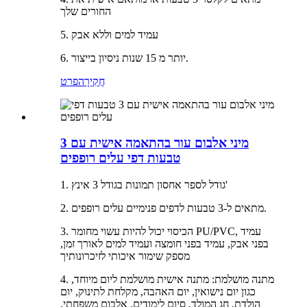
החורים שלך
5. עמיד למים וללא אבק
6. יותר מ 15 שנות ניסיון בייצור.
חֲקִירָה
פרט
מיני אלבום עור בהתאמה אישית עם 3
טבעות דפי עלים רופפים
1. גודל לספר אחסון תמונות בגודל 3 אינץ'
2. מתאים ל-3 טבעות לדפים פנימיים עלים רופפים.
3. הכיסוי יכול להיות עשוי מחומר PU/PVC, עמיד
בפני אבק, עמיד בפני חומצה ועמיד למים לאורך זמן,
מספק שימור איכותי לזיכרונותיך
4. מתנה מושלמת: מתנה אישית מושלמת ליום מיוחד,
כגון יום נישואין, יום האהבה, מקלחת לתינוק, יום
הולדת, חג המולד, סיום לימודים, אלבום משפחתי,