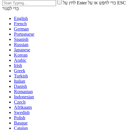
לחץ על Enter כדי לחפש או על ESC
כדי לסגור
English
French
German
Portuguese
Spanish
Russian
Japanese
Korean
Arabic
Irish
Greek
Turkish
Italian
Danish
Romanian
Indonesian
Czech
Afrikaans
Swedish
Polish
Basque
Catalan