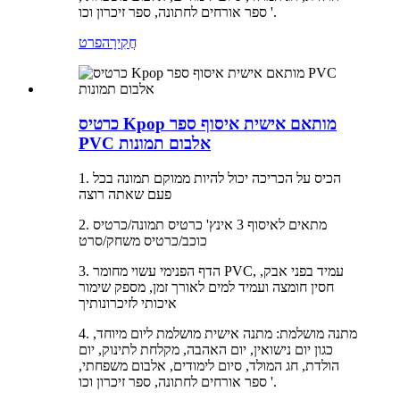
ספר אורחים לחתונה, ספר זיכרון וכו '.
חֲקִירָה
פרט
כרטיס Kpop מותאם אישית איסוף ספר
PVC אלבום תמונות
1. הכיס על הכריכה יכול להיות ממוקם תמונה בכל
פעם שאתה רוצה
2. מתאים לאיסוף 3 אינץ' כרטיס תמונה/כרטיס
כוכב/כרטיס משחק/סרט
3. הדף הפנימי עשוי מחומר PVC, עמיד בפני אבק,
חסין חומצה ועמיד למים לאורך זמן, מספק שימור
איכותי לזיכרונותיך
4. מתנה מושלמת: מתנה אישית מושלמת ליום מיוחד,
כגון יום נישואין, יום האהבה, מקלחת לתינוק, יום
הולדת, חג המולד, סיום לימודים, אלבום משפחתי,
ספר אורחים לחתונה, ספר זיכרון וכו '.