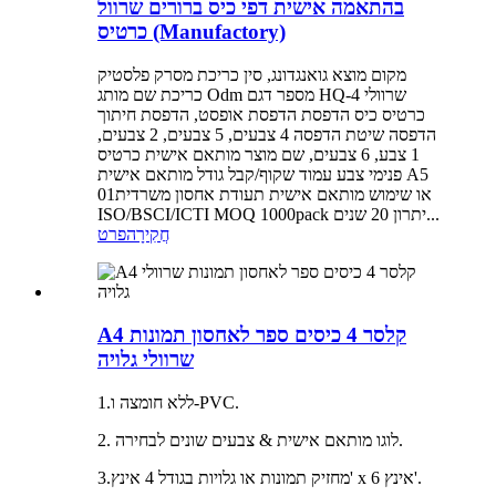
בהתאמה אישית דפי כיס ברורים שרוול
כרטיס (Manufactory)
מקום מוצא גואנגדונג, סין כריכת מסרק פלסטיק
כריכת שם מותג Odm מספר דגם HQ-4 שרוולי
כרטיס כיס הדפסת הדפסת אופסט, הדפסת חיתוך
הדפסה שיטת הדפסה 4 צבעים, 5 צבעים, 2 צבעים,
1 צבע, 6 צבעים, שם מוצר מותאם אישית כרטיס
פנימי צבע עמוד שקוף/קבל גודל מותאם אישית A5
או שימוש מותאם אישית תעודת אחסון משרדית01
ISO/BSCI/ICTI MOQ 1000pack יתרון 20 שנים...
חֲקִירָה
פרט
A4 קלסר 4 כיסים ספר לאחסון תמונות
שרוולי גלויה
1.ללא חומצה ו-PVC.
2. לוגו מותאם אישית & צבעים שונים לבחירה.
3.מחזיק תמונות או גלויות בגודל 4 אינץ' x 6 אינץ'.