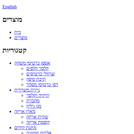
English
מוצרים
בית
מוצרים
קטגוריות
אספן כרטיסי משחק
קלסר קלפים
שרוולי כרטיסים
תיבת סיפון
דפי כרטיסי מסחר
ניירת משרדית
תיקיה וקלסר
מחברת
מגן גיליון
מארז אריזה
שקית אריזה
קופסת אריזה
מתנת קידום
אלבום תמונות