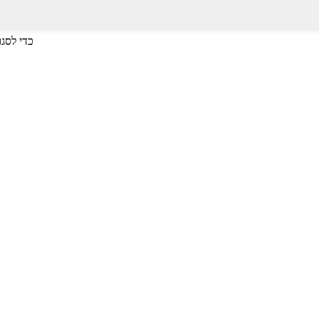
לחץ על Enter כדי לחפש או על ESC כד