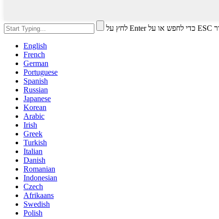
י לסגור
English
French
German
Portuguese
Spanish
Russian
Japanese
Korean
Arabic
Irish
Greek
Turkish
Italian
Danish
Romanian
Indonesian
Czech
Afrikaans
Swedish
Polish