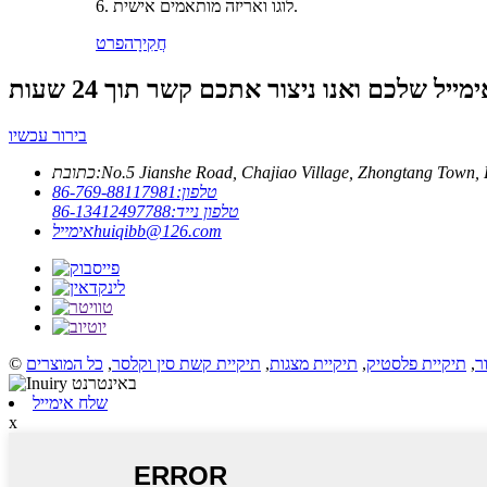
6. לוגו ואריזה מותאמים אישית.
חֲקִירָה
פרט
בירור עכשיו
כתובת:
טלפון:
86-769-88117981
טלפון נייד:
86-13412497788
huiqibb@126.com
אימייל
ר
,
תיקיית פלסטיק
,
תיקיית מצגות
,
תיקיית קשת סין וקלסר
,
כל המוצרים
שלח אימייל
x