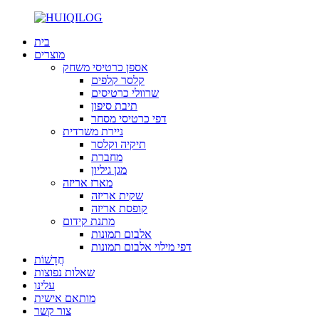
בית
מוצרים
אספן כרטיסי משחק
קלסר קלפים
שרוולי כרטיסים
תיבת סיפון
דפי כרטיסי מסחר
ניירת משרדית
תיקיה וקלסר
מחברת
מגן גיליון
מארז אריזה
שקית אריזה
קופסת אריזה
מתנת קידום
אלבום תמונות
דפי מילוי אלבום תמונות
חֲדָשׁוֹת
שאלות נפוצות
עלינו
מותאם אישית
צור קשר