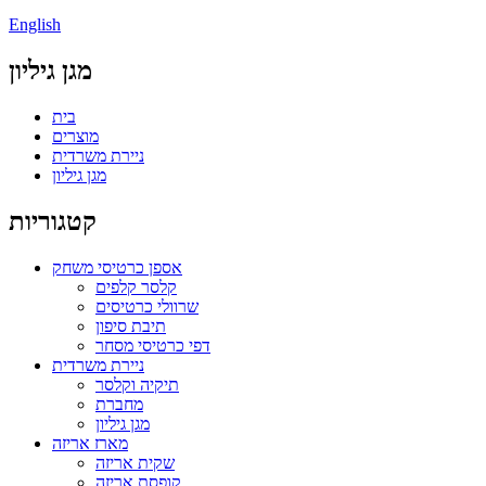
English
מגן גיליון
בית
מוצרים
ניירת משרדית
מגן גיליון
קטגוריות
אספן כרטיסי משחק
קלסר קלפים
שרוולי כרטיסים
תיבת סיפון
דפי כרטיסי מסחר
ניירת משרדית
תיקיה וקלסר
מחברת
מגן גיליון
מארז אריזה
שקית אריזה
קופסת אריזה