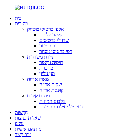
בית
מוצרים
אספן כרטיסי משחק
קלסר קלפים
שרוולי כרטיסים
תיבת סיפון
דפי כרטיסי מסחר
ניירת משרדית
תיקיה וקלסר
מחברת
מגן גיליון
מארז אריזה
שקית אריזה
קופסת אריזה
מתנת קידום
אלבום תמונות
דפי מילוי אלבום תמונות
חֲדָשׁוֹת
שאלות נפוצות
עלינו
מותאם אישית
צור קשר